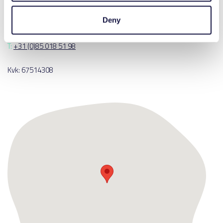
The Netherlands
Deny
E:
info@lutracad.com
T:
+31 (0)85 018 51 98
Kvk: 67514308