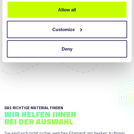
TITANIS
Allow all
EINLAGE & ORTHESE
Ein langlebiges, unzerbrechliches, steifes Filament, entwickelt für
Customize
Höchstleistungen.
MEHR ERFAHREN
Deny
DAS RICHTIGE MATERIAL FINDEN
WIR HELFEN IHNEN
BEI DER AUSWAHL
Sie sind sich nicht sicher, welches Filament am besten zu Ihrem