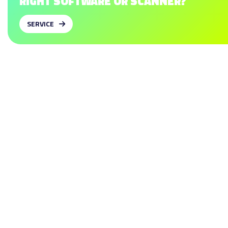
RIGHT
SOFTWARE OR SCANNER?
SERVICE
SOFTWARE
Einlagen entwerfen
Leisten entwerfen
Schuhbettungen entwerfen
Probeschuhe entwerfen
Orthesen (AFO) entwerfen
Handorthesen entwerfen
SCANNER
LX500 Compact
LX800 Plus
LXL1800
Structure Sensor