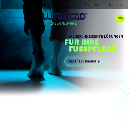
English
|
Español
|
Deutsch
MASSGESCHNEIDERTE LÖSUNGEN
FÜR IHRE
FUSSPFLEGE
UNSERE LÖSUNGEN