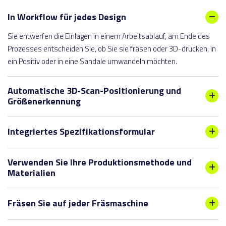
In Workflow für jedes Design
Sie entwerfen die Einlagen in einem Arbeitsablauf, am Ende des
Prozesses entscheiden Sie, ob Sie sie fräsen oder 3D-drucken, in
ein Positiv oder in eine Sandale umwandeln möchten.
Automatische 3D-Scan-Positionierung und
Größenerkennung
Unsere Software positioniert die 3D-Scans automatisch richtig
Integriertes Spezifikationsformular
und ein erster Vorschlag für die Einlagen wird generiert.
Unzufrieden mit der Stelle? Sie können die Scans frei verschieben
Nachdem Sie ein ausgefülltes Spezifikationsformular
und nach Ihren eigenen Bedürfnissen drehen.
Verwenden Sie Ihre Produktionsmethode und
heruntergeladen haben, kann es als Grundlage für ein Design
Materialien
verwendet werden. Basierend auf dem Spezifikationsformular
Basierend auf der Größe des Scans schlägt die Software auch
wird automatisch ein Angebot generiert.
Mit LutraCAD ist es möglich, Einlagen mit Ihrem bevorzugten Fräs-
eine Schuhgröße für Ihren Kunden vor, die jederzeit angepasst
Fräsen Sie auf jeder Fräsmaschine
und 3D-Druckverfahren herzustellen. Egal, ob Sie EVA, Poly,
werden kann.
Positive, Sandalen oder 3D-Druck verwenden. Mit LutraCAD ist
Unsere Software generiert Standard-G-Code und isel-