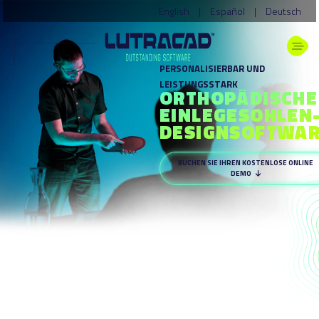
English
|
Español
|
Deutsch
PERSONALISIERBAR UND
LEISTUNGSSTARK
ORTHOPÄDISCHE
EINLEGESOHLEN
DESIGNSOFTWA
BUCHEN SIE IHREN KOSTENLOSE ONLINE
DEMO