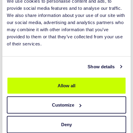
We use cookies to personalise content and ads, to
provide social media features and to analyse our traffic.
We also share information about your use of our site with
our social media, advertising and analytics partners who
may combine it with other information that you’ve
provided to them or that they’ve collected from your use
OPTIMIERT FÜR
of their services.
FRÄSEN UND 3D-DRUCKEN
Wir sind für Sie da, wenn Sie 3D-drucken oder fräsen (CAM)
möchten, unsere Software ist optimiert, um Ihnen die Werkzeuge
Show details
zur Verfügung zu stellen, die Sie benötigen. Generieren Sie direkt
die Werkzeugwege für Ihre Fräsmaschine oder exportieren Sie
Allow all
kompatible Dateien für jeden 3D-Drucker. Sie haben selber keine
Fräsmaschine oder keinen 3D-Drucker? Kein Problem! Die
exportierten Dateien können von jedem erstellt werden.
Customize
Deny